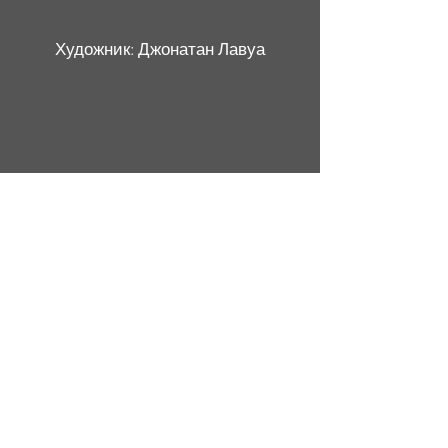
Художник: Джонатан Лавуа
Художник: Майя Джейн