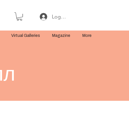
Log In or Sign Up
Virtual Galleries
Magazine
More
лл