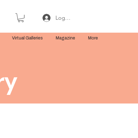
Log In or Sign Up
Virtual Galleries
Magazine
More
ry