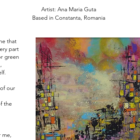
Artist: Ana Maria Guta
Based in Constanta, Romania
ne that
ery part
or green
,
lf.
 of our
f the
r me,