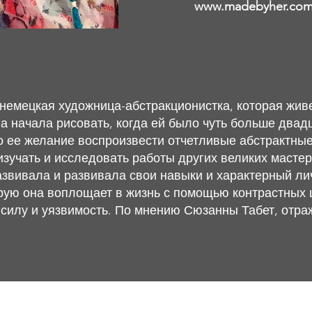
www.madebyher.com/
немецкая художница-абстракционистка, которая живе
а начала рисовать, когда ей было чуть больше двад
о ее желание воспроизвести отчетливые абстрактны
учать и исследовать работы других великих мастер
азвивала и развивала свои навыки и характерный ли
рую она воплощает в жизнь с помощью контрастных 
 силу и уязвимость. По мнению Сюзанны Табет, отра