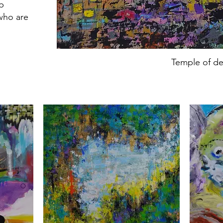
p
who are
Temple of de