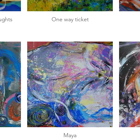
ughts
One way ticket
Maya