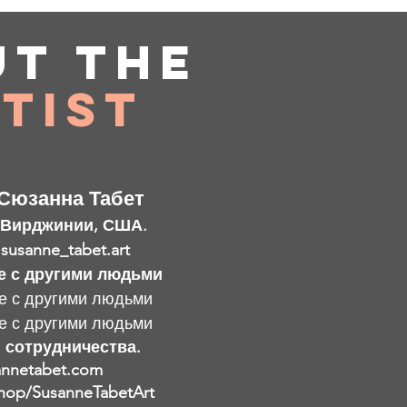
ut
the
tist
Сюзанна Табет
 Вирджинии, США.
 susanne_tabet.art
е с другими людьми
е с другими людьми
е с другими людьми
 сотрудничества.
nnetabet.com
hop/SusanneTabetArt