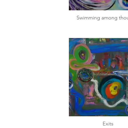
Swimming among tho
Exits