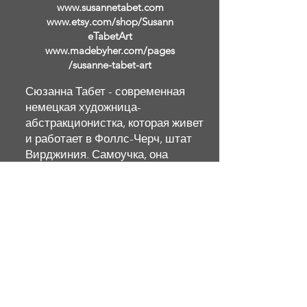
www.susannetabet.com
www.etsy.com/shop/Susann
eTabetArt
www.madebyher.com/pages
/susanne-tabet-art
Сюзанна Табет - современная
немецкая художница-
абстракционистка, которая живет
и работает в Фоллс-Черч, штат
Вирджиния. Самоучка, она
начала рисовать, когда ей было
чуть больше двадцати, когда
посещение галереи Тейт Модерн
в Лондоне зажгло ее желание
воспроизвести отчетливые
абстрактные женские портреты
Амедео Модильяни. Она
продолжала изучать и
исследовать работы других