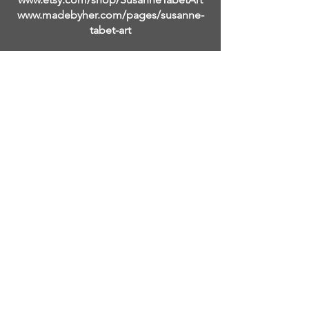
www.madebyher.com/pages/susanne-
tabet-art
Сюзанна Табет - современная
немецкая художница-
абстракционистка, которая живет и
работает в Фоллс-Черч, штат
Вирджиния. Самоучка, она начала
рисовать, когда ей было чуть
больше двадцати, когда посещение
галереи Тейт Модерн в Лондоне
зажгло ее желание воспроизвести
отчетливые абстрактные женские
портреты Амедео Модильяни. Она
продолжала изучать и исследовать
работы других великих мастеров в
области абстрактного
экспрессионизма и с годами
развивала и развивала свои