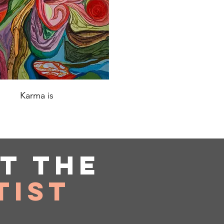
Karma is
ut
the
tist