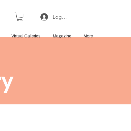
Log In or Sign Up
Virtual Galleries
Magazine
More
ry