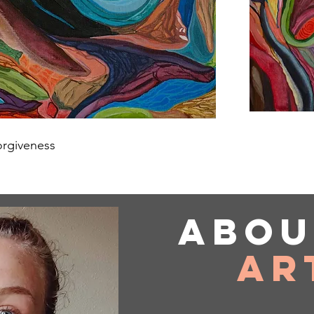
orgiveness
Abo
Ar