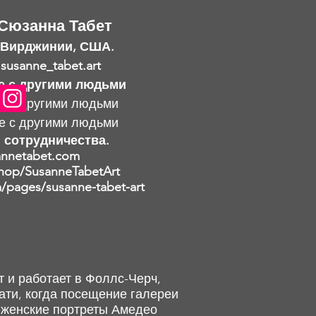
Сюзанна Табет
 Вирджинии, США.
 susanne_tabet.art
е с другими людьми
е с другими людьми
е с другими людьми
 сотрудничества.
nnetabet.com
hop/SusanneTabetArt
pages/susanne-tabet-art
 и работает в Фоллс-Черч,
ати, когда посещение галереи
 женские портреты Амедео