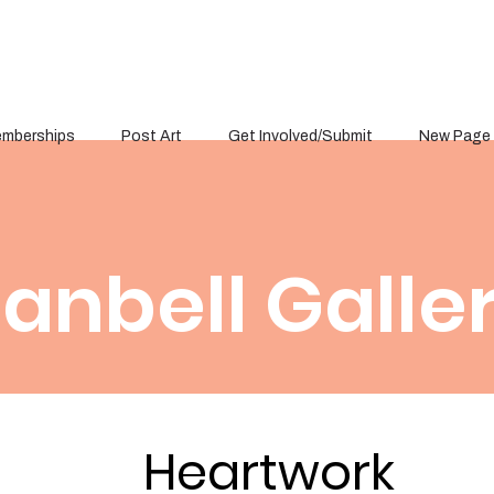
mberships
Post Art
Get Involved/Submit
New Page
anbell Galle
Heartwork