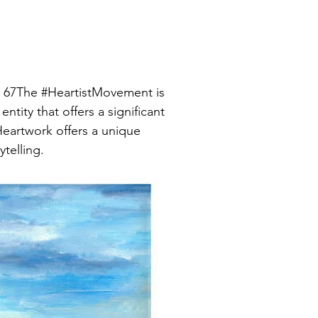
y. 67The #HeartistMovement is
ntity that offers a significant
 Heartwork offers a unique
telling.