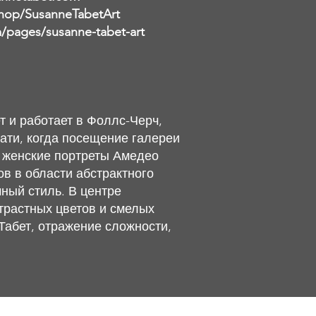
hop/SusanneTabetArt
pages/susanne-tabet-art
т и работает в Фоллс-Черч,
ати, когда посещение галереи
е женские портреты Амедео
в в области абстрактного
ный стиль. В центре
трастных цветов и смелых
Табет, отражение сложности,