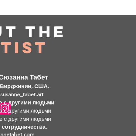
ut
the
tist
Сюзанна Табет
 Вирджинии, США.
 susanne_tabet.art
е с другими людьми
е с другими людьми
е с другими людьми
 сотрудничества.
nnetabet.com