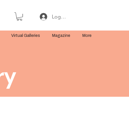
Log In or Sign Up
Virtual Galleries
Magazine
More
ry