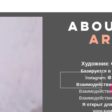
Abo
Ar
Художник: 
Базируется в
Instagram: @
Взаимодействи
Взаимодействи
Взаимодействи
Я открыт для
www.susa