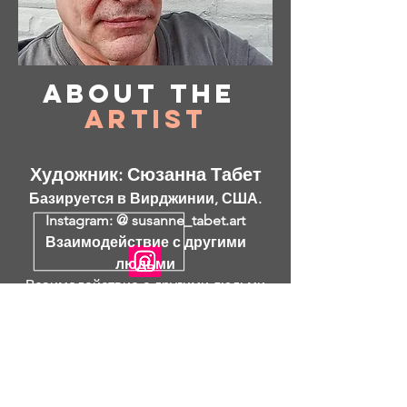
About
the
Artist
Художник: Сюзанна Табет
Базируется в Вирджинии, США.
Instagram: @ susanne_tabet.art
Взаимодействие с другими
людьми
Взаимодействие с другими людьми
Взаимодействие с другими людьми
Я открыт для сотрудничества.
www.susannetabet.com
www.etsy.com/shop/SusanneTabetArt
www.madebyher.com/pages/susanne-
tabet-art