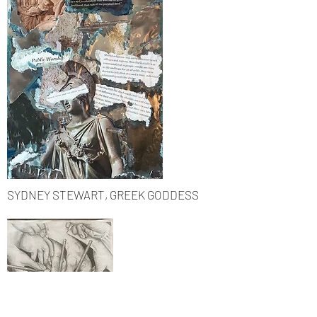
SYDNEY STEWART, GREEK GODDESS
Коллекция: Разные портреты
Художник: Пауло Галлардо
Instagram: little_joint_art
Базируется в Чили