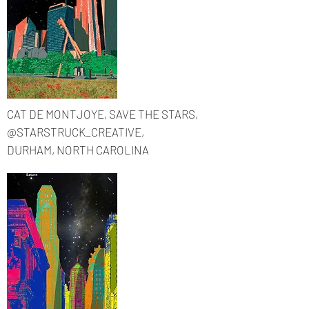
CAT DE MONTJOYE, SAVE THE STARS,
@STARSTRUCK_CREATIVE,
Мария
DURHAM, NORTH CAROLINA
медь
Воин
медь