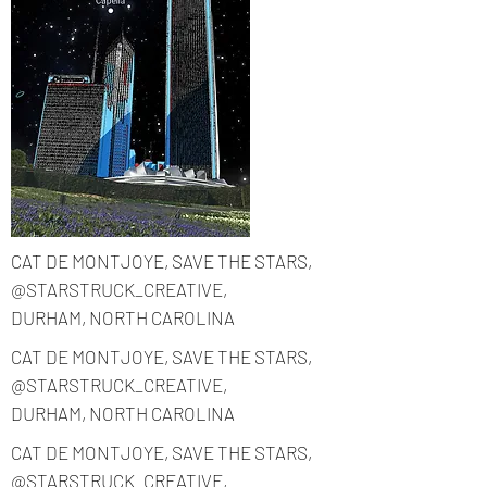
Коллекция: Мы едины
Исполнитель: Изабелл С.
CAT DE MONTJOYE, SAVE THE STARS,
Масло на холсте
@STARSTRUCK_CREATIVE,
Коллекция: Мы едины
DURHAM, NORTH CAROLINA
Исполнитель: Изабелл С.
CAT DE MONTJOYE, SAVE THE STARS,
Масло на холсте
@STARSTRUCK_CREATIVE,
DURHAM, NORTH CAROLINA
CAT DE MONTJOYE, SAVE THE STARS,
@STARSTRUCK_CREATIVE,