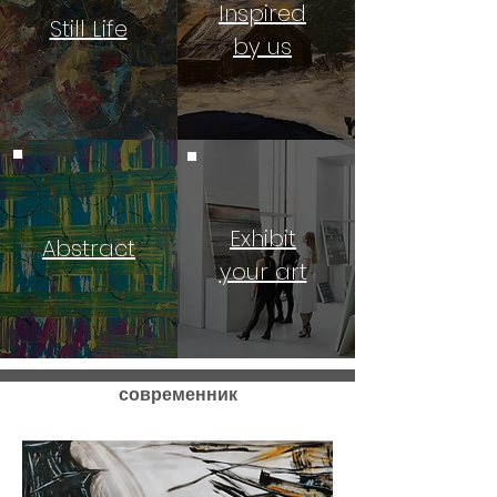
Inspired
Still Life
by us
Exhibit
Abstract
your art
современник