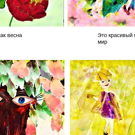
как весна
Это красивый 
мир