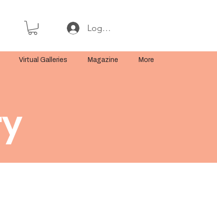
Log In or Sign Up
Virtual Galleries
Magazine
More
ry