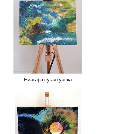
Ниагара су аяхуаска