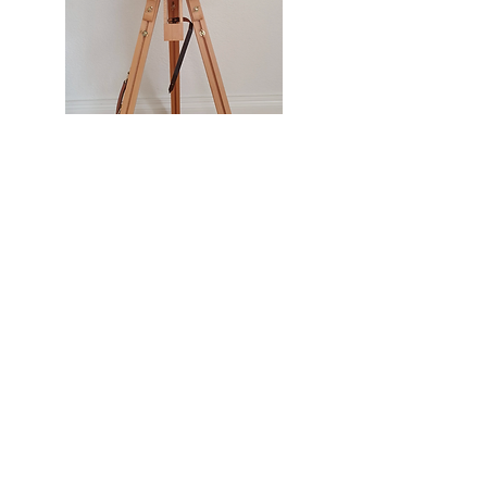
Miroir
A cornerstone of the virtual exhibition
landscape since 2020 connecting artists
globally with elevated curation, international
exposure, and Modern Renaissance
magazine.