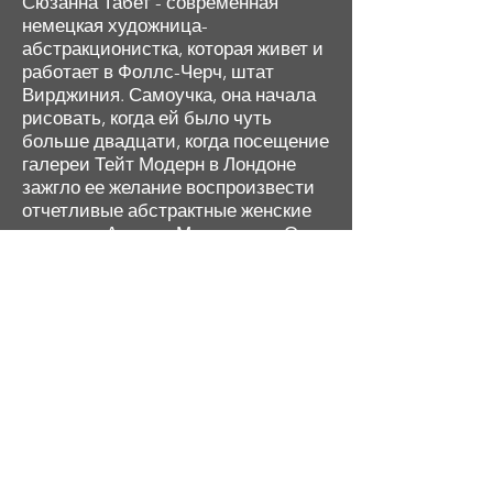
Сюзанна Табет - современная
немецкая художница-
абстракционистка, которая живет и
работает в Фоллс-Черч, штат
Вирджиния. Самоучка, она начала
рисовать, когда ей было чуть
больше двадцати, когда посещение
галереи Тейт Модерн в Лондоне
зажгло ее желание воспроизвести
отчетливые абстрактные женские
портреты Амедео Модильяни. Она
продолжала изучать и исследовать
работы других великих мастеров в
области абстрактного
экспрессионизма и с годами
развивала и развивала свои
навыки и характерный личный
стиль. В центре внимания остается
женская форма, которую она
воплощает в жизнь с помощью
контрастных цветов и смелых
энергичных мазков. Ее портреты