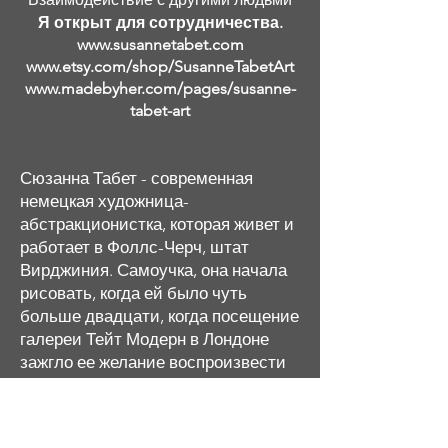
Я открыт для сотрудничества.
www.susannetabet.com
www.etsy.com/shop/SusanneTabetArt
www.madebyher.com/pages/susanne-
tabet-art
Сюзанна Табет - современная
немецкая художница-
абстракционистка, которая живет и
работает в Фоллс-Черч, штат
Вирджиния. Самоучка, она начала
рисовать, когда ей было чуть
больше двадцати, когда посещение
галереи Тейт Модерн в Лондоне
зажгло ее желание воспроизвести
отчетливые абстрактные женские
портреты Амедео Модильяни. Она
продолжала изучать и исследовать