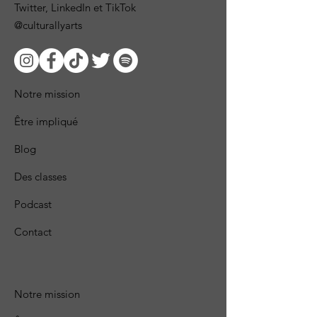
Twitter, LinkedIn et TikTok
@culturallyarts
Notre mission
Être impliqué
Blog
Des classes
Podcast
Contact
Notre mission