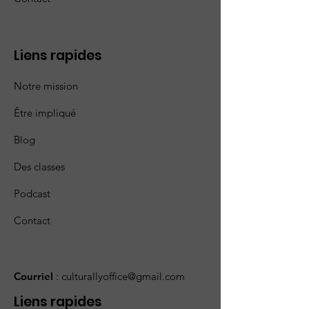
Liens rapides
Notre mission
Être impliqué
Blog
Des classes
Podcast
Contact
Courriel
:
culturallyoffice@gmail.com
Liens rapides