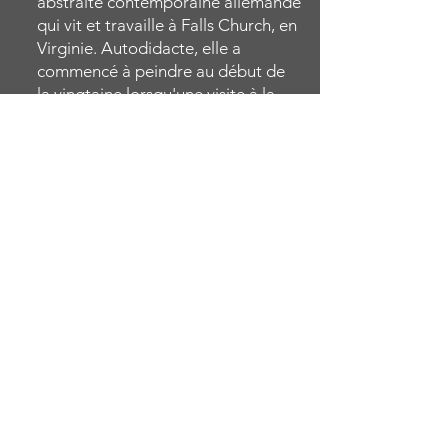
abstraite contemporaine allemande
qui vit et travaille à Falls Church, en
Virginie. Autodidacte, elle a
commencé à peindre au début de
la vingtaine lorsqu'une visite à la
Tate Modern de Londres a
enflammé son désir de reproduire
les portraits abstraits féminins
distincts d'Amedeo Modigliani. Elle
a continué à étudier et à explorer
les œuvres d'autres grands maîtres
dans le domaine de
l'expressionnisme abstrait et au fil
des ans, elle a développé et fait
évoluer ses compétences et son
style personnel distinctif. Elle se
concentre toujours sur la forme
féminine qu'elle donne vie avec des
couleurs contrastées et des coups
de pinceau audacieux et