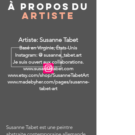
À propos
du
Artiste
Artiste: Susanne Tabet
Basé en Virginie, États-Unis
Instagram: @ susanne_tabet.art
Je suis ouvert aux collaborations.
www.susannetabet.com
www.etsy.com/shop/SusanneTabetArt
www.madebyher.com/pages/susanne-
tabet-art
Susanne Tabet est une peintre
abstraite contemporaine allemande