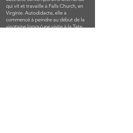
qui vit et travaille à Falls Church, en
Virginie. Autodidacte, elle a
commencé à peindre au début de la
vingtaine lorsqu'une visite à la Tate
Modern de Londres a enflammé son
désir de reproduire les portraits
abstraits féminins distincts d'Amedeo
Modigliani. Elle a continué à étudier
et à explorer les œuvres d'autres
grands maîtres dans le domaine de
l'expressionnisme abstrait et au fil des
ans, elle a développé et fait évoluer
ses compétences et son style
personnel distinctif. Elle se concentre
toujours sur la forme féminine qu'elle
donne vie avec des couleurs
contrastées et des coups de pinceau
audacieux et énergiques. Ses
portraits respirent la force et la