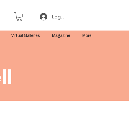
Log In or Sign Up
Virtual Galleries
Magazine
More
ll