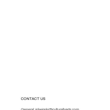
CONTACT US
General:
isliwinski@culturallyarts.com