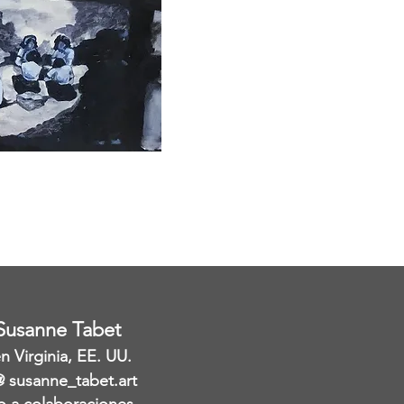
 Susanne Tabet
 Virginia, EE. UU.
@ susanne_tabet.art