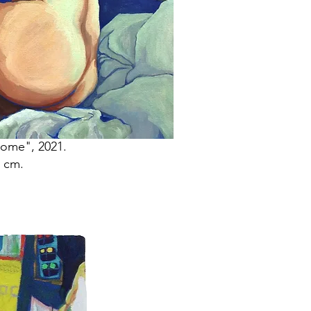
home", 2021.
2 cm.