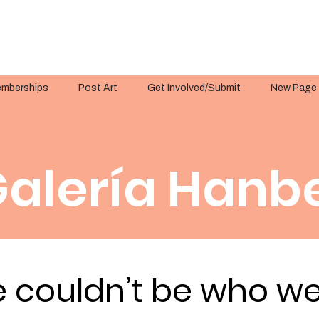
mberships
Post Art
Get Involved/Submit
New Page
alería Hanbe
 couldn’t be who we