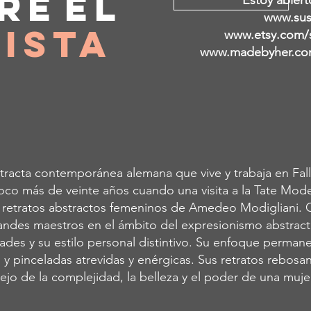
re
el
Estoy abiert
www.sus
ista
www.etsy.com/
www.madebyher.com
tracta contemporánea alemana que vive y trabaja en Fall
oco más de veinte años cuando una visita a la Tate Mod
s retratos abstractos femeninos de Amedeo Modigliani.
andes maestros en el ámbito del expresionismo abstracto 
idades y su estilo personal distintivo. Su enfoque perman
 y pinceladas atrevidas y enérgicas. Sus retratos rebosan
ejo de la complejidad, la belleza y el poder de una muje