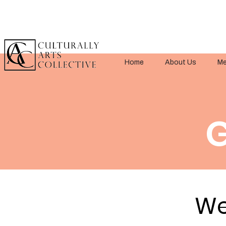
Home
About Us
Me
G
We