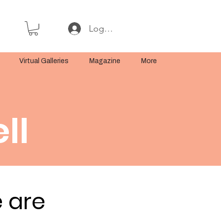
Log In or Sign Up
Virtual Galleries
Magazine
More
ll
 are