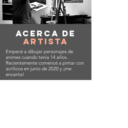
Acerca de
Artista
Empecé a dibujar personajes de
animes cuando tenía 14 años.
Recientemente comencé a pintar con
acrílicos en junio de 2020 y ¡me
encanta!
A cornerstone of the virtual exhibition
landscape since 2020 connecting artists