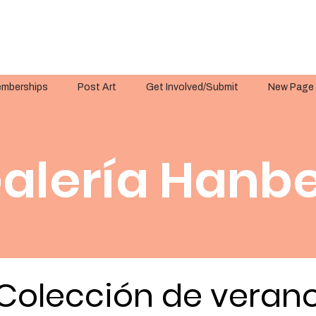
mberships
Post Art
Get Involved/Submit
New Page
alería Hanbe
Colección de veran