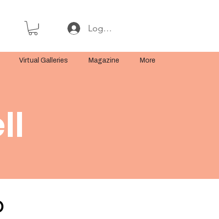
Log In or Sign Up
Virtual Galleries
Magazine
More
ll
o