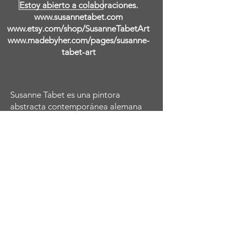
Estoy abierto a colaboraciones.
www.susannetabet.com
www.etsy.com/shop/SusanneTabetArt
www.madebyher.com/pages/susanne-
tabet-art
Susanne Tabet es una pintora
abstracta contemporánea alemana
que vive y trabaja en Falls Church,
Virginia. Autodidacta, comenzó a
pintar cuando tenía poco más de
veinte años cuando una visita a la
Tate Modern de Londres encendió su
deseo de reproducir los distintos
retratos abstractos femeninos de
Amedeo Modigliani. Continuó
estudiando y explorando las obras de
otros grandes maestros en el ámbito