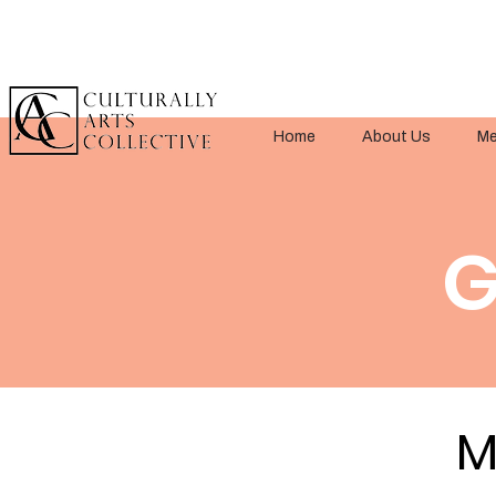
Home
About Us
Me
G
M