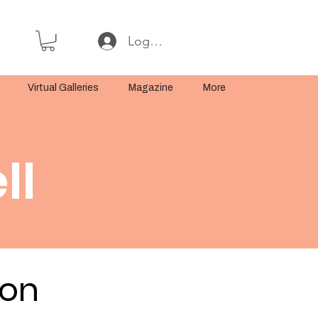
Log In or Sign Up
Virtual Galleries
Magazine
More
ll
ion