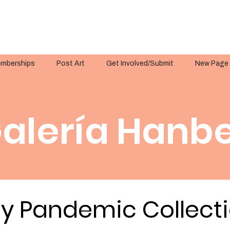
mberships
Post Art
Get Involved/Submit
New Page
alería Hanbe
y Pandemic Collect