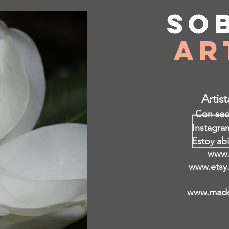
So
Ar
Artis
Con sede
Instagra
Estoy abi
www.
www.etsy
www.made