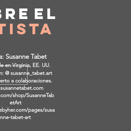
bre
el
tista
ta: Susanne Tabet
 en Virginia, EE. UU.
m: @ susanne_tabet.art
erto a colaboraciones.
susannetabet.com
.com/shop/SusanneTab
etArt
byher.com/pages/susa
nne-tabet-art