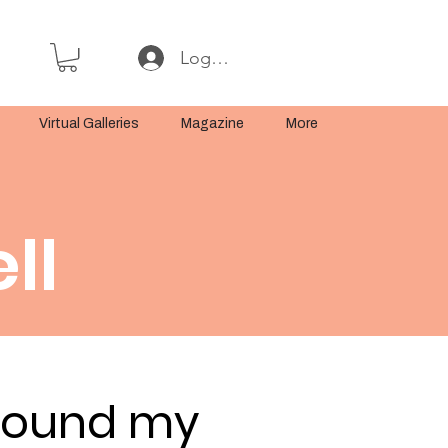
Log In or Sign Up
Virtual Galleries
Magazine
More
ll
around my