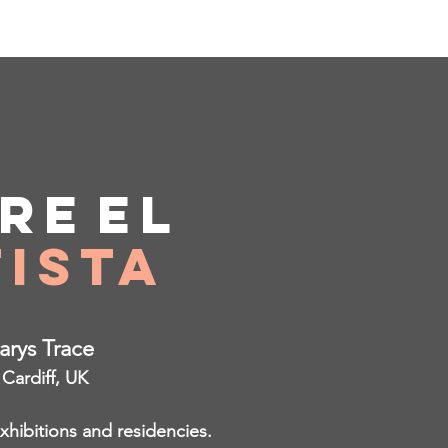
re
el
ista
Carys Trace
 Cardiff, UK
hibitions and residencies.