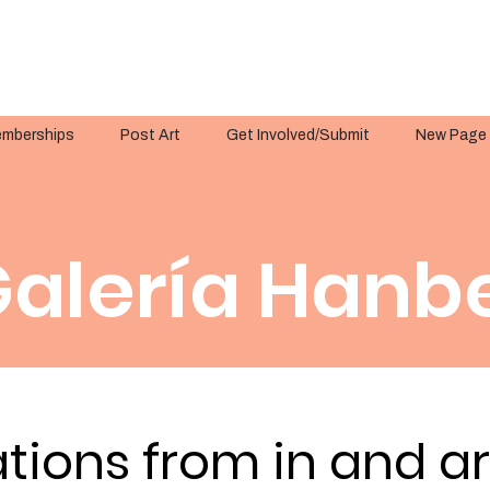
mberships
Post Art
Get Involved/Submit
New Page
alería Hanbe
tions from in and 