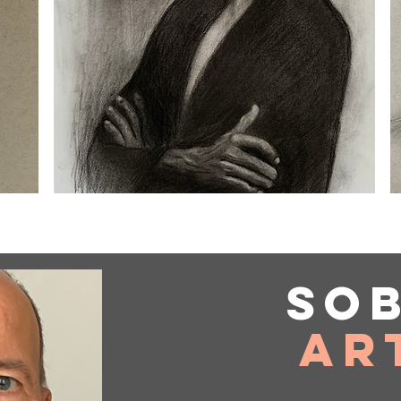
So
Ar