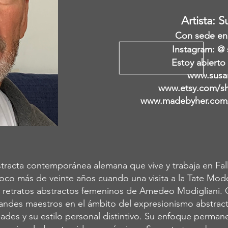
Artista: 
Con sede en 
Instagram: @ 
Estoy abierto
www.susa
www.etsy.com/s
www.madebyher.com/
tracta contemporánea alemana que vive y trabaja en Fall
oco más de veinte años cuando una visita a la Tate Mo
os retratos abstractos femeninos de Amedeo Modigliani.
andes maestros en el ámbito del expresionismo abstracto
idades y su estilo personal distintivo. Su enfoque perma