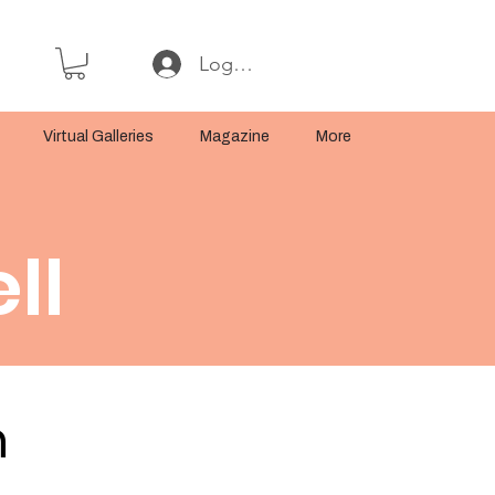
Log In or Sign Up
Virtual Galleries
Magazine
More
ll
n