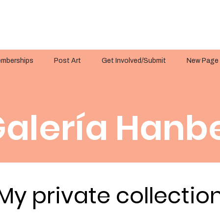
mberships
Post Art
Get Involved/Submit
New Page
alería Hanbe
My private collectio