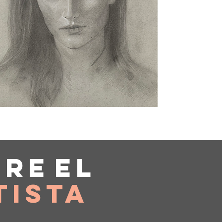
bre
el
tista