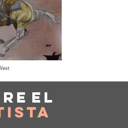
West
bre
el
tista