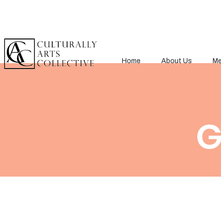
Home
About Us
Me
< Back
G