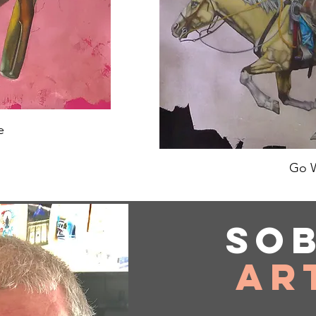
e
Go 
So
Ar