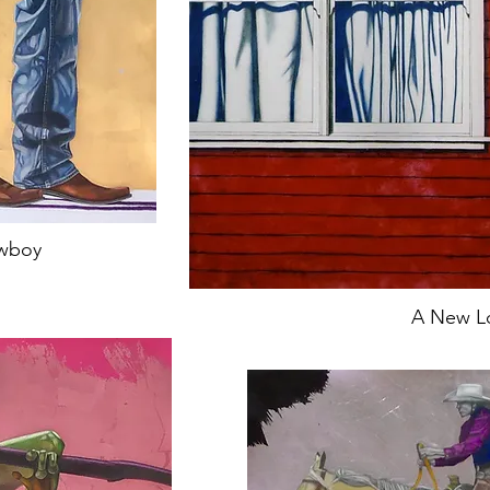
wboy
A New L