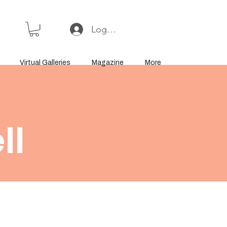
Log In or Sign Up
Virtual Galleries
Magazine
More
ll