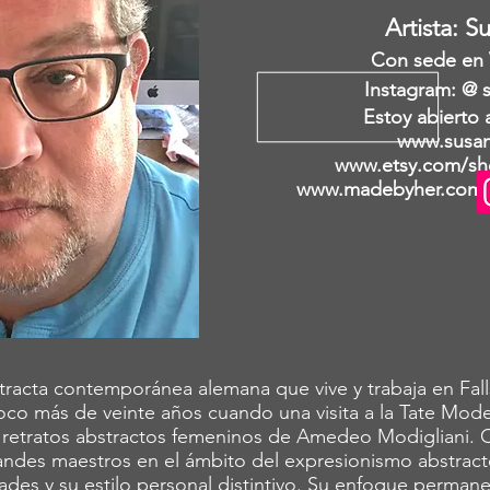
Artista: 
Con sede en V
Instagram: @ 
Estoy abierto 
www.susa
www.etsy.com/sh
www.madebyher.com/p
racta contemporánea alemana que vive y trabaja en Falls
oco más de veinte años cuando una visita a la Tate Mod
s retratos abstractos femeninos de Amedeo Modigliani. 
ndes maestros en el ámbito del expresionismo abstracto 
idades y su estilo personal distintivo. Su enfoque perman