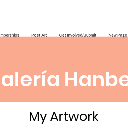
mberships
Post Art
Get Involved/Submit
New Page
alería Hanbe
My Artwork