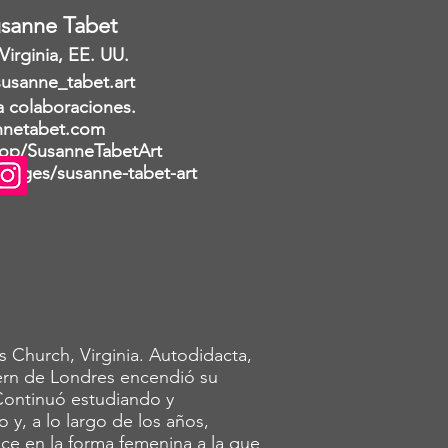
Susanne Tabet
irginia, EE. UU.
susanne_tabet.art
a colaboraciones.
nnetabet.com
op/SusanneTabetArt
ages/susanne-tabet-art
 Church, Virginia. Autodidacta,
ern de Londres encendió su
Continuó estudiando y
y, a lo largo de los años,
ece en la forma femenina a la que