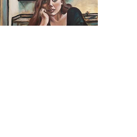
ARTE
desde
el
corazón
- Concurso de arte de otoño de
Culturally -
Usa tu poder como artista para
defender la justicia social, los
derechos humanos, la educación
ambiental o tus causas favoritas.
¡Haga que su trabajo sea jurado por