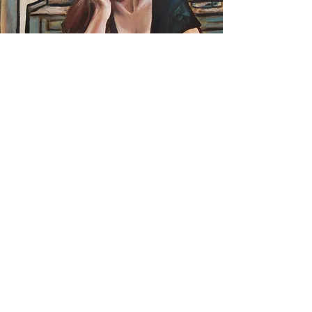
ARTE
desde
el
corazón
- Concurso de arte de otoño de
Culturally -
Usa tu poder como artista para
defender la justicia social, los
derechos humanos, la educación
ambiental o tus causas favoritas.
¡Haga que su trabajo sea jurado por
un panel de artistas profesionales
internacionales! ¡El ganador recibirá