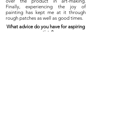
over the product in art-making.
Finally, experiencing the joy of
painting has kept me at it through
rough patches as well as good times.
What advice do you have for aspiring
artists?
If at first you don’t succeed, try, try
again. Don’t get discouraged. Art is
all about trial
and error so stick with it and see
where it takes you!