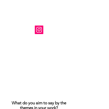
Artysta: Susanne Tabet
Siedziba w Wirginii w USA
Instagram: @ susanne_tabet.art
Wcześniejsze
</s> </s> </s> </s> </s> </s> </s>
</s> </s> </s> </s> </s> </s> </s>
</s> </s>
</s> </s> </s> </s> </s> </s> </s>
</s> </s> </s> </s> </s> </s> </s>
</s> </s>
Jestem otwarty na współpracę.
www.susannetabet.com
www.etsy.com/shop/SusanneTabetArt
www.madebyher.com/pages/susanne-
tabet-art
What do you aim to say by the
themes in your work?