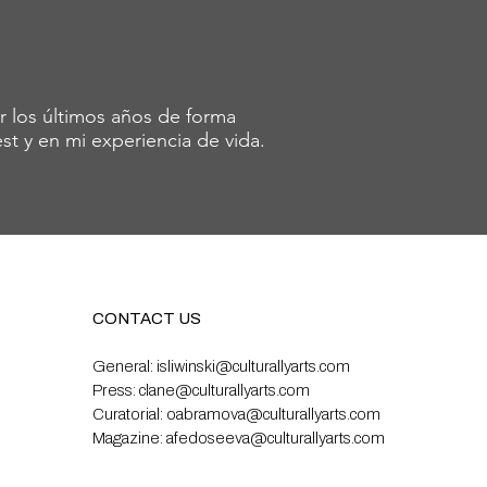
r los últimos años de forma
st y en mi experiencia de vida.
CONTACT US
General:
isliwinski@culturallyarts.com
Press:
clane@culturallyarts.com
Curatorial:
oabramova@culturallyarts.com
Magazine:
afedoseeva@culturallyarts.com