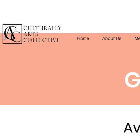
Home
About Us
Me
G
Av