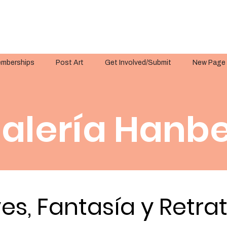
mberships
Post Art
Get Involved/Submit
New Page
alería Hanbe
es, Fantasía y Retra