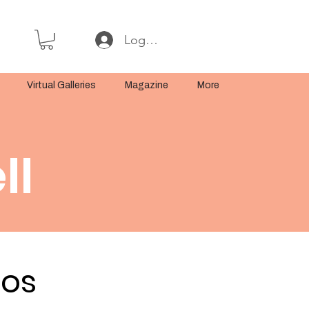
Log In or Sign Up
Virtual Galleries
Magazine
More
ll
tos