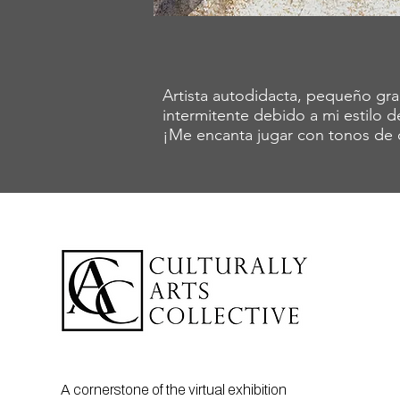
Artista autodidacta, pequeño gra
intermitente debido a mi estilo d
¡Me encanta jugar con tonos de c
A cornerstone of the virtual exhibition