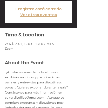
El registro está cerrado.
Ver otros eventos
Time & Location
27 feb 2021, 12:00 – 13:00 GMT-5
Zoom
About the Event
 ¡Artistas visuales de todo el mundo 
exhibirán sus obras y participarán en 
paneles y entrevistas para discutir sus 
obras! ¿Quieres exponer durante la gala? 
Contáctenos para más información en 
culturallyoffice@gmail.com. 
 Aunque se 
permiten preguntas y discusiones muy 
limitadas durante el espectáculo, esto 