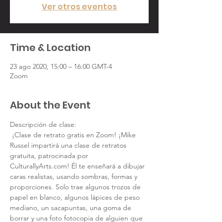
Ver otros eventos
Time & Location
23 ago 2020, 15:00 – 16:00 GMT-4
Zoom
About the Event
Descripción de clase:
 ¡Clase de retrato gratis en Zoom! ¡Mike 
Russel impartirá una clase de retratos 
gratuita, patrocinada por 
CulturallyArts.com! Él te enseñará a dibujar 
caras realistas, usando sombras, formas y 
proporciones. Solo trae algunos trozos de 
papel en blanco, algunos lápices de peso 
mediano, un sacapuntas, una goma de 
borrar y una foto fotocopia de alguien que 