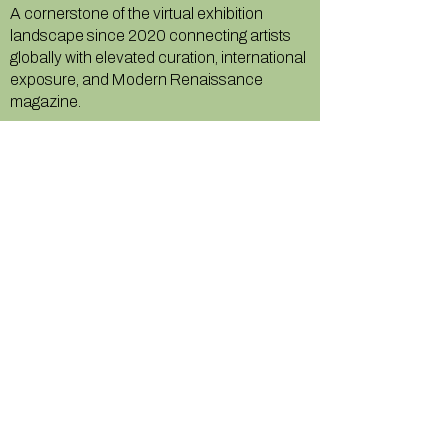
A cornerstone of the virtual exhibition
landscape since 2020 connecting artists
globally with elevated curation, international
exposure, and Modern Renaissance
magazine.
GALLERY
About Us
Memberships
Artists