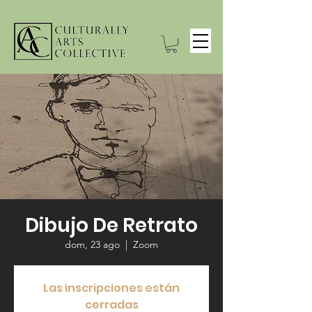
Dibujo De Retrato
dom, 23 ago
  |  
Zoom
Las inscripciones están
cerradas