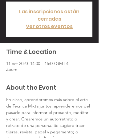
Las inscripciones están
cerradas
Ver otros eventos
Time & Location
11 oct 2020, 14:00 – 15:00 GMT-4
Zoom
About the Event
En clase, aprenderemos más sobre el arte 
de Técnica Mixta juntos, aprenderemos del 
pasado para informar el presente, meditar 
y crear. Crearemos un autorretrato o 
retrato de una persona. Se sugiere traer 
tijeras, revista, papel y pegamento; o 