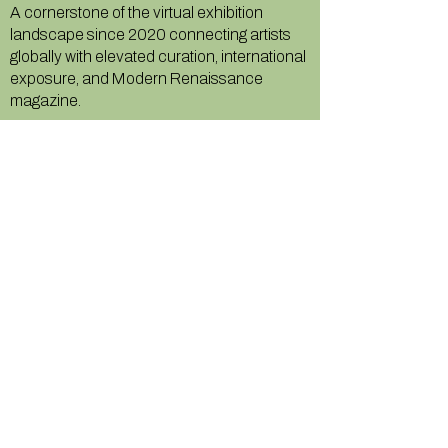
A cornerstone of the virtual exhibition
landscape since 2020 connecting artists
globally with elevated curation, international
exposure, and Modern Renaissance
magazine.
GALLERY
About Us
Memberships
Artists