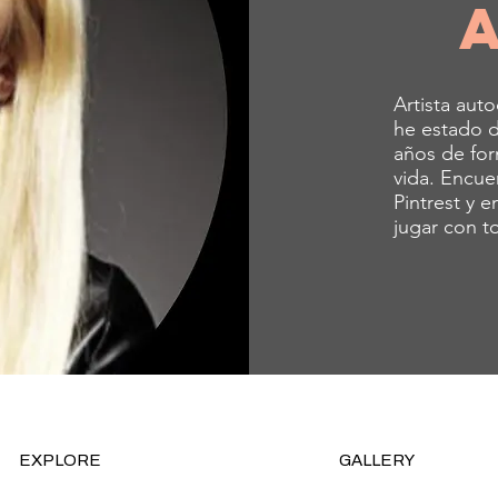
Artista aut
he estado d
años de for
vida. Encue
Pintrest y 
jugar con t
EXPLORE
GALLERY