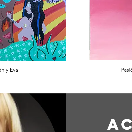
n y Eva
Pasi
A