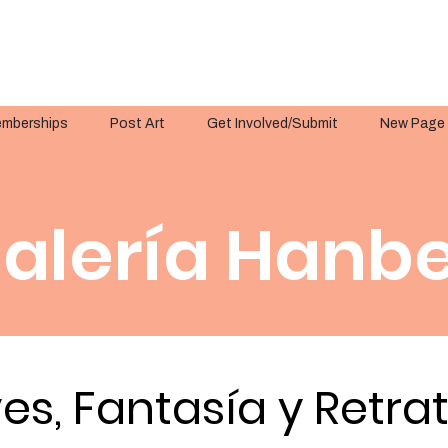
mberships
Post Art
Get Involved/Submit
New Page
alería Hanbe
es, Fantasía y Retra