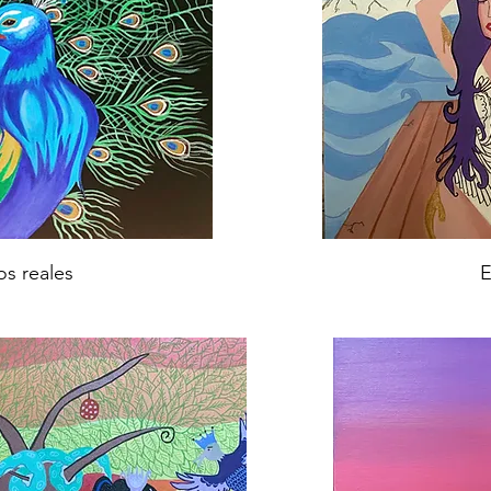
s reales
E