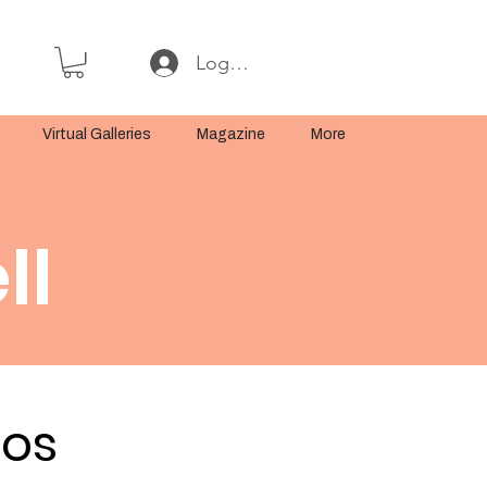
Log In or Sign Up
Virtual Galleries
Magazine
More
ll
tos