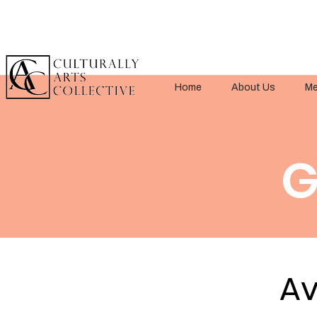
Home
About Us
Me
G
Av