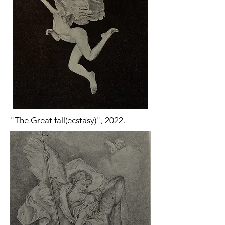
"The Great fall(ecstasy)", 2022.