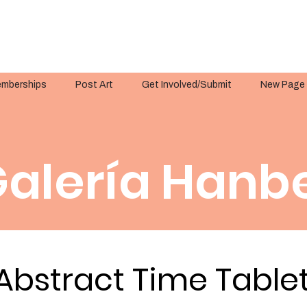
mberships
Post Art
Get Involved/Submit
New Page
alería Hanbe
Abstract Time Table