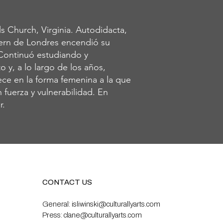
s Church, Virginia. Autodidacta,
dern de Londres encendió su
 Continuó estudiando y
 y, a lo largo de los años,
nece en la forma femenina a la que
 fuerza y vulnerabilidad. En
r.
CONTACT US
General:
isliwinski@culturallyarts.com
Press:
clane@culturallyarts.com