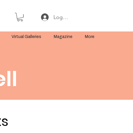
Log In or Sign Up
Virtual Galleries
Magazine
More
ll
ts