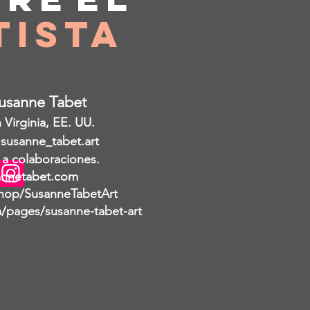
tista
Susanne Tabet
Virginia, EE. UU.
 susanne_tabet.art
 a colaboraciones.
nnetabet.com
hop/SusanneTabetArt
pages/susanne-tabet-art