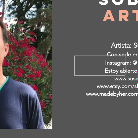
Ar
Artista: 
Con sede en 
Instagram: @
Estoy abierto
www.susa
www.etsy.com/s
www.madebyher.com/