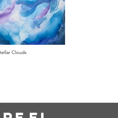
stellar Clouds
bre
el