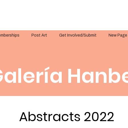
mberships
Post Art
Get Involved/Submit
New Page
alería Hanbe
Abstracts 2022