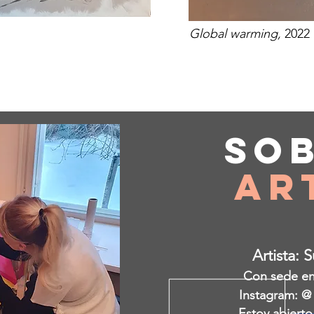
Global warming,
2022
So
Ar
Artista: 
Con sede en 
Instagram: @
Estoy abierto