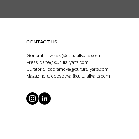
CONTACT US
General:
isliwinski@culturallyarts.com
Press:
clane@culturallyarts.com
Curatorial:
oabramova@culturallyarts.com
Magazine:
afedoseeva@culturallyarts.com