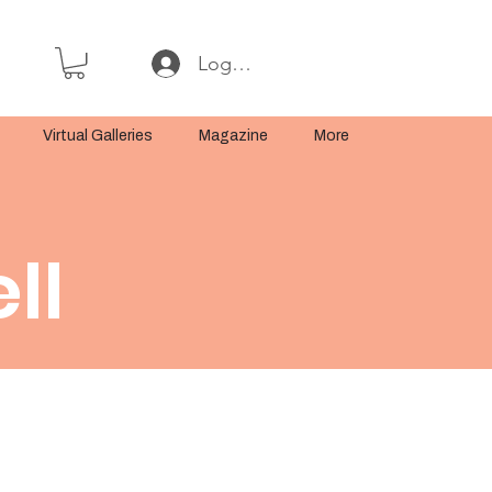
Log In or Sign Up
Virtual Galleries
Magazine
More
ll