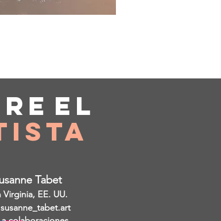
bre
el
tista
Susanne Tabet
Virginia, EE. UU.
 susanne_tabet.art
 a colaboraciones.