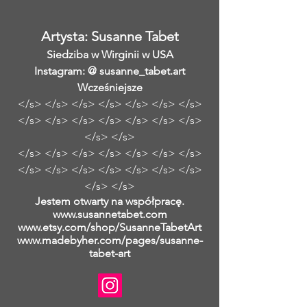
Artysta: Susanne Tabet
Siedziba w Wirginii w USA
Instagram: @ susanne_tabet.art
Wcześniejsze
</s> </s> </s> </s> </s> </s> </s>
</s> </s> </s> </s> </s> </s> </s>
</s> </s>
</s> </s> </s> </s> </s> </s> </s>
</s> </s> </s> </s> </s> </s> </s>
</s> </s>
Jestem otwarty na współpracę.
www.susannetabet.com
www.etsy.com/shop/SusanneTabetArt
www.madebyher.com/pages/susanne-
tabet-art