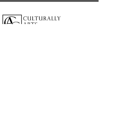
A cornerstone of the virtual exhibition
landscape since 2020 connecting artists
globally with elevated curation, international
exposure, and Modern Renaissance
magazine.
GALLERY