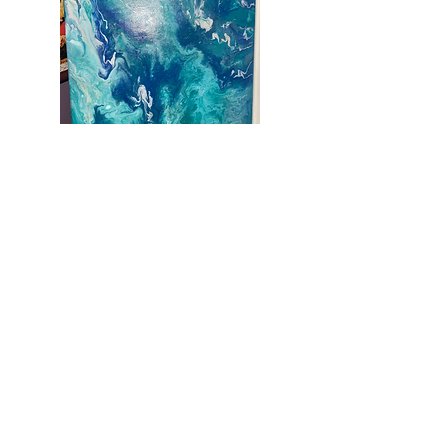
Seasonal Rivulet: kolekcja
A cornerstone of the virtual exhibition
landscape since 2020 connecting artists
globally with elevated curation, international
exposure, and Modern Renaissance