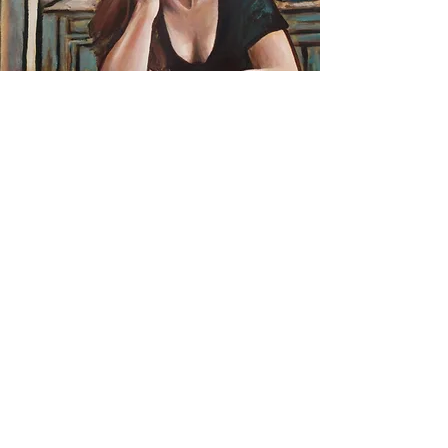
SZTUKA
prosto
z
serca
- Kulturalny konkurs sztuki jesieni -
Wcześniejsze
Użyj swojej mocy jako artysty, aby
bronić sprawiedliwości społecznej,
praw człowieka, edukacji ekologicznej
lub swoich ulubionych celów.
Wcześniejsze
Spraw, aby Twoja praca była oceniana
przez panel międzynarodowych
profesjonalnych artystów! Zwycięzca