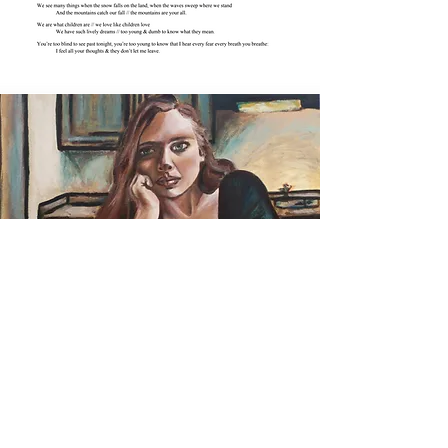
SZTUKA
prosto
z
serca