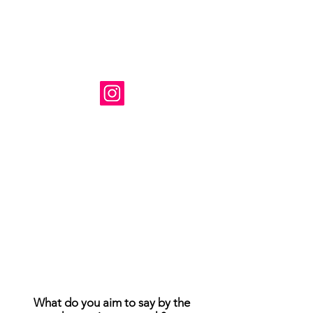
Artysta: Susanne Tabet
Siedziba w Wirginii w USA
Instagram: @ susanne_tabet.art
Wcześniejsze
</s> </s> </s> </s> </s> </s> </s>
</s> </s> </s> </s> </s> </s> </s>
</s> </s>
</s> </s> </s> </s> </s> </s> </s>
</s> </s> </s> </s> </s> </s> </s>
</s> </s>
Jestem otwarty na współpracę.
www.susannetabet.com
www.etsy.com/shop/SusanneTabetArt
www.madebyher.com/pages/susanne-
tabet-art
What do you aim to say by the