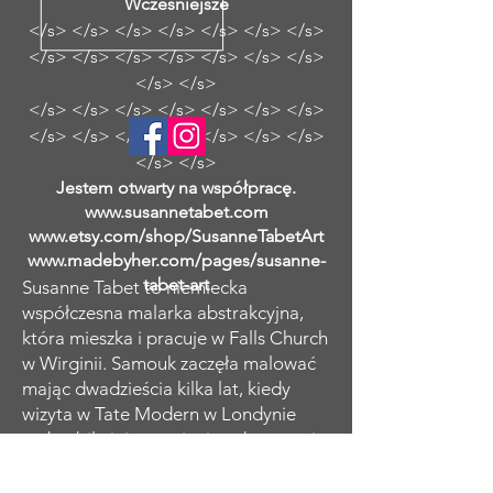
Wcześniejsze
</s> </s> </s> </s> </s> </s> </s>
</s> </s> </s> </s> </s> </s> </s>
</s> </s>
</s> </s> </s> </s> </s> </s> </s>
</s> </s> </s> </s> </s> </s> </s>
</s> </s>
Jestem otwarty na współpracę.
www.susannetabet.com
www.etsy.com/shop/SusanneTabetArt
www.madebyher.com/pages/susanne-
tabet-art
Susanne Tabet to niemiecka
współczesna malarka abstrakcyjna,
która mieszka i pracuje w Falls Church
w Wirginii. Samouk zaczęła malować
mając dwadzieścia kilka lat, kiedy
wizyta w Tate Modern w Londynie
rozbudziła jej pragnienie odtworzenia
charakterystycznych abstrakcyjnych
kobiecych portretów Amedeo