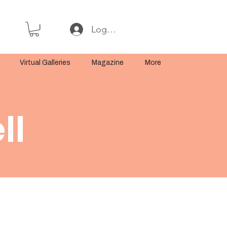
Log In or Sign Up
Virtual Galleries
Magazine
More
ll