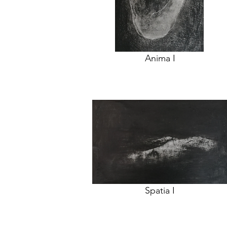
Anima I
Spatia I