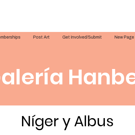
mberships
Post Art
Get Involved/Submit
New Page
alería Hanbe
Níger y Albus